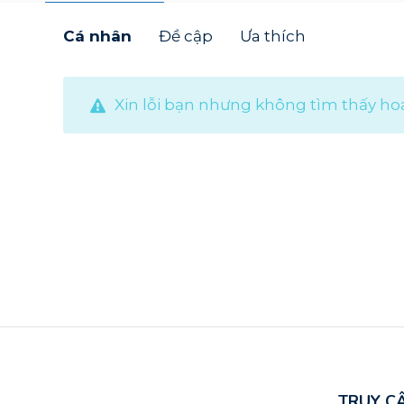
Cá nhân
Đề cập
Ưa thích
Xin lỗi bạn nhưng không tìm thấy ho
TRUY C