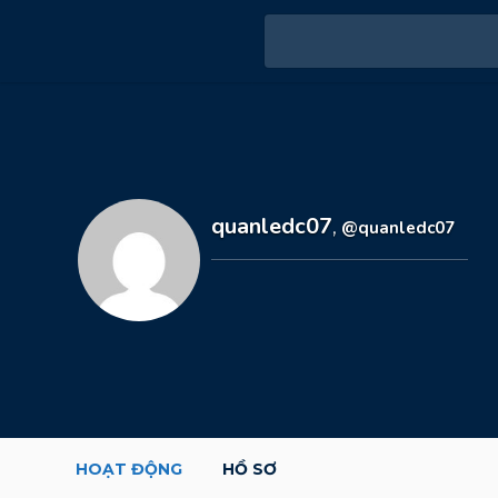
quanledc07
,
@quanledc07
HOẠT ĐỘNG
HỒ SƠ